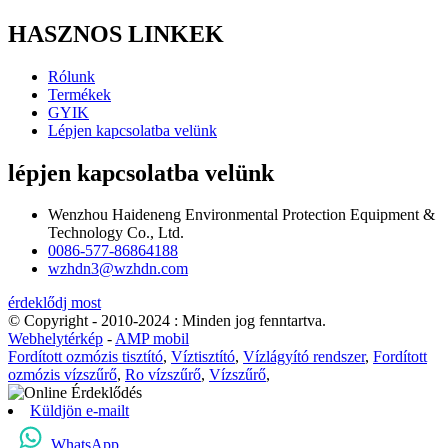
HASZNOS LINKEK
Rólunk
Termékek
GYIK
Lépjen kapcsolatba velünk
lépjen kapcsolatba velünk
Wenzhou Haideneng Environmental Protection Equipment &
Technology Co., Ltd.
0086-577-86864188
wzhdn3@wzhdn.com
érdeklődj most
© Copyright - 2010-2024 : Minden jog fenntartva.
Webhelytérkép
-
AMP mobil
Fordított ozmózis tisztító
,
Víztisztító
,
Vízlágyító rendszer
,
Fordított
ozmózis vízszűrő
,
Ro vízszűrő
,
Vízszűrő
,
Küldjön e-mailt
WhatsApp