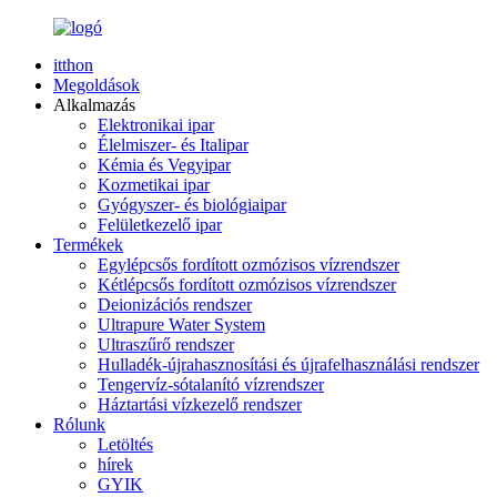
itthon
Megoldások
Alkalmazás
Elektronikai ipar
Élelmiszer- és Italipar
Kémia és Vegyipar
Kozmetikai ipar
Gyógyszer- és biológiaipar
Felületkezelő ipar
Termékek
Egylépcsős fordított ozmózisos vízrendszer
Kétlépcsős fordított ozmózisos vízrendszer
Deionizációs rendszer
Ultrapure Water System
Ultraszűrő rendszer
Hulladék-újrahasznosítási és újrafelhasználási rendszer
Tengervíz-sótalanító vízrendszer
Háztartási vízkezelő rendszer
Rólunk
Letöltés
hírek
GYIK