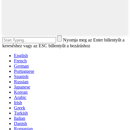
Nyomja meg az Enter billentyűt a
kereséshez vagy az ESC billentyűt a bezáráshoz
English
French
German
Portuguese
Spanish
Russian
Japanese
Korean
Arabic
Irish
Greek
Turkish
Italian
Danish
Romanian